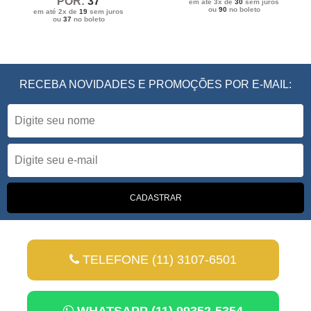
POR:
37
em até 3x de
30
sem juros
ou
90
no boleto
em até 2x de
19
sem juros
ou
37
no boleto
RECEBA NOVIDADES E PROMOÇÕES POR E-MAIL:
TELEFONE (11) 3107-6501