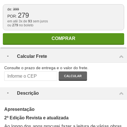
de:
399
279
POR:
em até 3x de
93
sem juros
ou
279
no boleto
COMPRAR
Calcular Frete
Consulte o prazo de entrega e o valor do frete.
CALCULAR
Descrição
Apresentação
2ª Edição Revista e atualizada
Ao longo dos anos procurei fazer a leitura de várias obras,