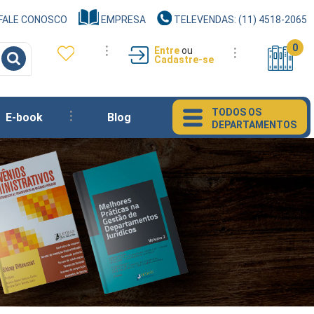
FALE CONOSCO
EMPRESA
TELEVENDAS: (11) 4518-2065
0
Entre
ou
Cadastre-se
TODOS OS
E-book
Blog
DEPARTAMENTOS